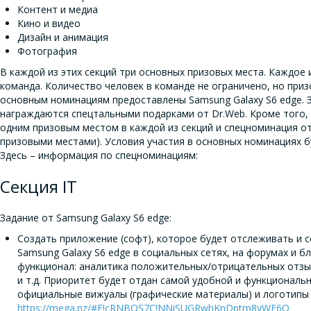
Контент и медиа
Кино и видео
Дизайн и анимация
Фотография
В каждой из этих секций три основных призовых места. Каждое и
команда. Количество человек в команде не ограничено, но приз
основным номинациям предоставлены Samsung Galaxy S6 edge. З
награждаются спецтальными подарками от Dr.Web. Кроме того, 
одним призовым местом в каждой из секций и спецноминация о
призовыми местами). Условия участия в основных номинациях б
Здесь – информация по спецноминациям:
Секция IT
Задание от Samsung Galaxy S6 edge:
Создать приложение (софт), которое будет отслеживать и с
Samsung Galaxy S6 edge в социальных сетях, на форумах и 
функционал: аналитика положительных/отрицательных отзы
и т.д. Приоритет будет отдан самой удобной и функционал
официальные вижуалы (графические материалы) и логотипы 
https://mega.nz/#F!cRNBQS7C!NNiSUGRwhKnDptrp8yWE6Q