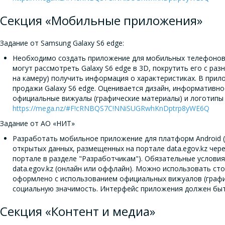
Секция «Мобильные приложения»
Задание от Samsung Galaxy S6 edge:
Необходимо создать приложение для мобильных телефонов 
могут рассмотреть Galaxy S6 edge в 3D, покрутить его с раз
на камеру) получить информация о характеристиках. В при
продажи Galaxy S6 edge. Оценивается дизайн, информативно
официальные вижуалы (графические материалы) и логотипы 
https://mega.nz/#F!cRNBQS7C!NNiSUGRwhKnDptrp8yWE6Q
Задание от АО «НИТ»
Разработать мобильное приложение для платформ Android (в
открытых данных, размещенных на портале data.egov.kz чер
портале в разделе "Разработчикам"). Обязательные услови
data.egov.kz (онлайн или оффлайн). Можно использовать ст
оформлено с использованием официальных вижуалов (графич
социальную значимость. Интерфейс приложения должен быт
Секция «Контент и медиа»