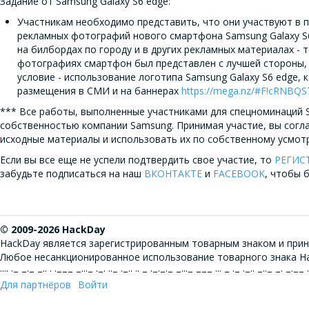
Задание от Samsung Galaxy S6 edge:
Участникам необходимо представить, что они участвуют в 
рекламных фотографий нового смартфона Samsung Galaxy S6
на билбордах по городу и в других рекламных материалах -
фотографиях смартфон был представлен с лучшей стороны,
условие - использование логотипа Samsung Galaxy S6 edge, 
размещения в СМИ и на баннерах
https://mega.nz/#F!cRNB
*** Все работы, выполненные участниками для спецноминаций S
собственностью компании Samsung. Принимая участие, вы согл
исходные материалы и использовать их по собственному усмот
Если вы все еще не успели подтвердить свое участие, то
РЕГИС
забудьте подписаться на наш
ВКОНТАКТЕ
и
FACEBOOK
, чтобы 
© 2009-2026 HackDay
HackDay является зарегистрированным товарным знаком и прин
Любое несанкционированное использование товарного знака Ha
···· ·– –·– –·· · ·––– –···– ·–· ··– ·–·· ·· – ·–·–·– –···– ––– ··· – ·– ·–·· –··– –· –·–
Для партнёров
Войти