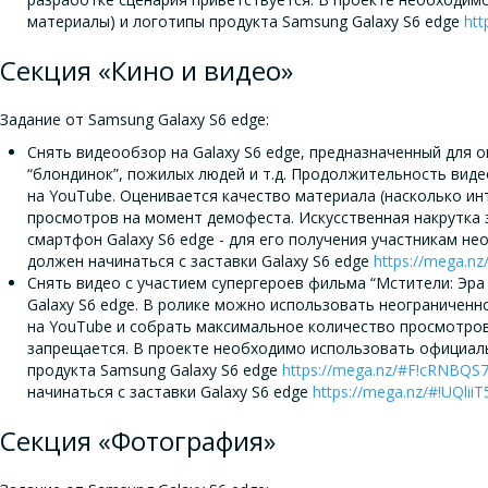
материалы) и логотипы продукта Samsung Galaxy S6 edge
ht
Секция «Кино и видео»
Задание от Samsung Galaxy S6 edge:
Снять видеообзор на Galaxy S6 edge, предназначенный для 
“блондинок”, пожилых людей и т.д. Продолжительность виде
на YouTube. Оценивается качество материала (насколько ин
просмотров на момент демофеста. Искусственная накрутка 
смартфон Galaxy S6 edge - для его получения участникам н
должен начинаться с заставки Galaxy S6 edge
https://mega.
Снять видео с участием супергероев фильма “Мстители: Эра
Galaxy S6 edge. В ролике можно использовать неограниченн
на YouTube и собрать максимальное количество просмотров
запрещается. В проекте необходимо использовать официал
продукта Samsung Galaxy S6 edge
https://mega.nz/#F!cRNBQ
начинаться с заставки Galaxy S6 edge
https://mega.nz/#!UQl
Секция «Фотография»