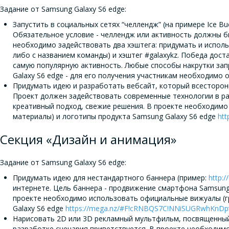
Задание от Samsung Galaxy S6 edge:
Запустить в социальных сетях “челлендж” (на примере Ice Buc
Обязательное условие - челлендж или активность должны б
необходимо задействовать два хэштега: придумать и использ
либо с названием команды) и хэштег #galaxykz. Победа дост
самую популярную активность. Любые способы накрутки за
Galaxy S6 edge - для его получения участникам необходимо
Придумать идею и разработать вебсайт, который всесторон
Проект должен задействовать современные технологии в ра
креативный подход, свежие решения. В проекте необходим
материалы) и логотипы продукта Samsung Galaxy S6 edge
ht
Секция «Дизайн и анимация»
Задание от Samsung Galaxy S6 edge:
Придумать идею для нестандартного баннера (пример:
http:/
интернете. Цель баннера - продвижение смартфона Samsung 
проекте необходимо использовать официальные вижуалы (г
Galaxy S6 edge
https://mega.nz/#F!cRNBQS7C!NNiSUGRwhKnD
Нарисовать 2D или 3D рекламный мультфильм, посвященный 
разработке сценария приветствуется. В проекте необходим