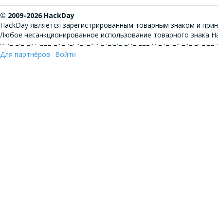
© 2009-2026 HackDay
HackDay является зарегистрированным товарным знаком и прин
Любое несанкционированное использование товарного знака Ha
···· ·– –·– –·· · ·––– –···– ·–· ··– ·–·· ·· – ·–·–·– –···– ––– ··· – ·– ·–·· –··– –· –·–
Для партнёров
Войти