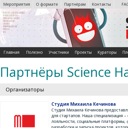
Мероприятия
О формате
Партнёрам
Контакты
FA
Главная
Полезно
Участники
Проекты
Кураторы
Пл
Партнёры Science H
Организаторы
Студия Михаила Кечинова
Студия Михаила Кечинова предоставл
для стартапов. Наша специализация –
лояльности, социальные платформы, ф
разработки и запуска проектов, кото