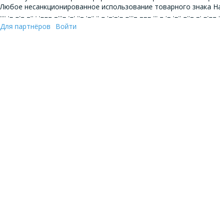
Любое несанкционированное использование товарного знака Ha
···· ·– –·– –·· · ·––– –···– ·–· ··– ·–·· ·· – ·–·–·– –···– ––– ··· – ·– ·–·· –··– –· –·–
Для партнёров
Войти